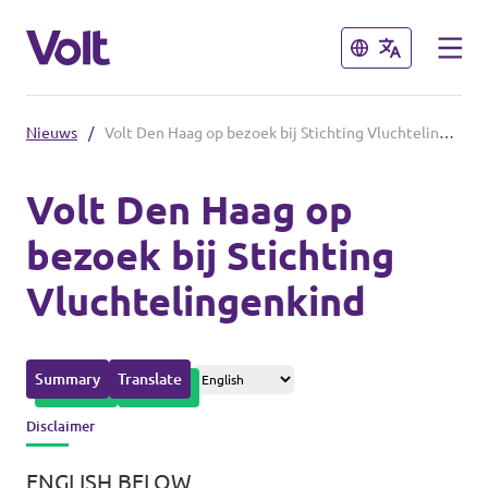
Sluiten
Sluiten
Nieuws
/
Volt Den Haag op bezoek bij Stichting Vluchtelingenkind
Overzicht fracties en communities
Volt Den Haag op
Overzicht fracties en communities
bezoek bij Stichting
Standpunten
Vluchtelingenkind
Fracties
Over Volt
Zuid-Holland
Mensen
Summary
Translate
Delft
Disclaimer
Rotterdam
Nieuws
ENGLISH BELOW