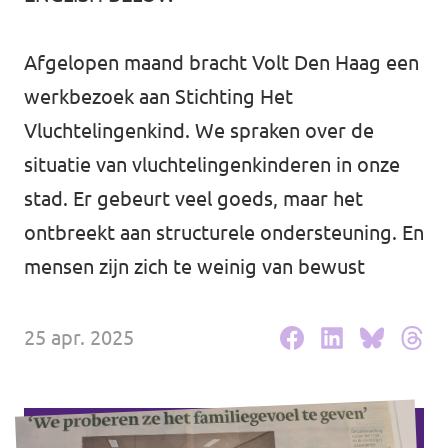
Agenda
Communities
Afgelopen maand bracht Volt Den Haag een
Delft
werkbezoek aan Stichting Het
Vluchtelingenkind. We spraken over de
Den Haag
Volt Delft
situatie van vluchtelingenkinderen in onze
Gouda
stad. Er gebeurt veel goeds, maar het
ontbreekt aan structurele ondersteuning. En
Leiden
mensen zijn zich te weinig van bewust
Leidschendam-Voorburg
Rotterdam
25 apr. 2025
Wassenaar
Lansingerland