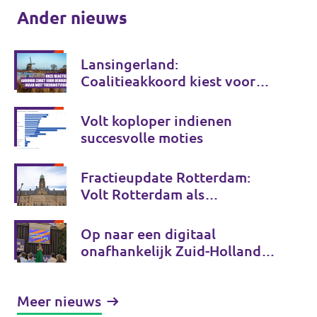
Ander nieuws
Lansingerland:
Coalitieakkoord kiest voor
behoud, maar onvoldoende
voor de toekomst
Volt koploper indienen
succesvolle moties
Fractieupdate Rotterdam:
Volt Rotterdam als
coalitiepartij
Op naar een digitaal
onafhankelijk Zuid-Holland
en Tessa Beeloo herkozen tot
lijsttrekker! - Fractieupdate
Meer nieuws
Zuid-Holland