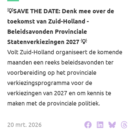
Agenda
💡SAVE THE DATE: Denk mee over de
Communities
toekomst van Zuid-Holland -
Delft
Beleidsavonden Provinciale
Statenverkiezingen 2027 💡
Den Haag
Volt Zuid-Holland organiseert de komende
Gouda
maanden een reeks beleidsavonden ter
Leiden
voorbereiding op het provinciale
verkiezingsprogramma voor de
Leidschendam-Voorburg
verkiezingen van 2027 en om kennis te
Rotterdam
maken met de provinciale politiek.
Wassenaar
20 mrt. 2026
Lansingerland