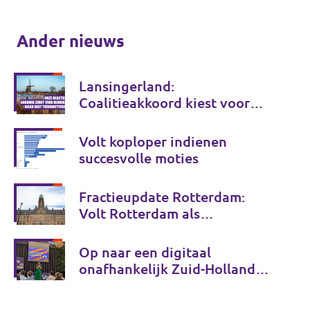
Ander nieuws
Lansingerland:
Coalitieakkoord kiest voor
behoud, maar onvoldoende
voor de toekomst
Volt koploper indienen
succesvolle moties
Fractieupdate Rotterdam:
Volt Rotterdam als
coalitiepartij
Op naar een digitaal
onafhankelijk Zuid-Holland
en Tessa Beeloo herkozen tot
lijsttrekker! - Fractieupdate