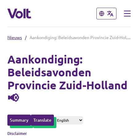
Sluiten
Sluiten
Nieuws
/
Aankondiging: Beleidsavonden Provincie Zuid-Holland 📢
Overzicht fracties en communities
Aankondiging:
Overzicht fracties en communities
Beleidsavonden
Standpunten
Provincie Zuid-Holland
Fracties
Over Volt
📢
Zuid-Holland
Mensen
Delft
Summary
Translate
Rotterdam
Nieuws
Disclaimer