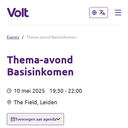
Sluiten
Sluiten
Events
/
Thema-avond Basisinkomen
Overzicht fracties en communities
Overzicht fracties en communities
Thema-avond
Basisinkomen
Standpunten
Fracties
Over Volt
10 mei 2025
19:30 - 22:00
Zuid-Holland
Mensen
The Field, Leiden
Delft
Rotterdam
Toevoegen aan agenda
Nieuws