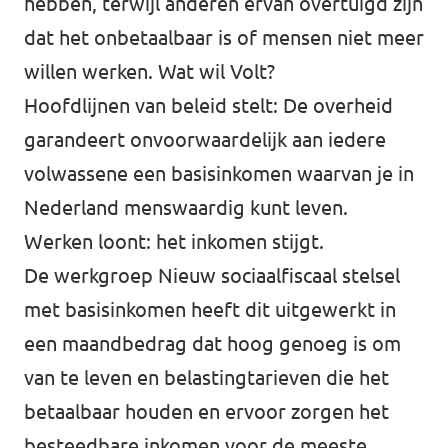
hebben, terwijl anderen ervan overtuigd zijn
dat het onbetaalbaar is of mensen niet meer
Afdelingsbesturen
willen werken. Wat wil Volt?
Bestuur Haag- en Rijnland
Hoofdlijnen van beleid stelt: De overheid
garandeert onvoorwaardelijk aan iedere
Bestuur Rotterdam Zuid-Holland Zuid
volwassene een basisinkomen waarvan je in
Nederland menswaardig kunt leven.
Vacatures
Werken loont: het inkomen stijgt.
Vacatures Volt Zuid-Holland Zuid
De werkgroep Nieuw sociaalfiscaal stelsel
met basisinkomen heeft dit uitgewerkt in
een maandbedrag dat hoog genoeg is om
van te leven en belastingtarieven die het
betaalbaar houden en ervoor zorgen het
besteedbare inkomen voor de meeste