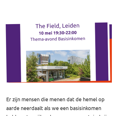
Agenda
Communities
Delft
Den Haag
Volt Delft
Gouda
Leiden
Leidschendam-Voorburg
Rotterdam
Wassenaar
Er zijn mensen die menen dat de hemel op
Lansingerland
aarde neerdaalt als we een basisinkomen