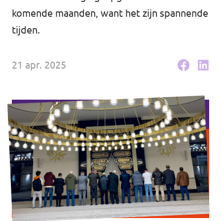
komende maanden, want het zijn spannende
Agenda
tijden.
21 apr. 2025
Gemeenteraadsverkiezingen 2026
Doneer
Voor leden
Vacatures