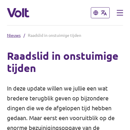
Sluiten
Sluiten
Nieuws
/
Raadslid in onstuimige tijden
Communities
Raadslid in onstuimige
Volt Almelo
tijden
Standpunten
Volt Deventer
Volt Enschede
Over Volt
In deze update willen we jullie een wat
Volt Hengelo
bredere
terugblik
geven op bijzondere
Mensen
dingen die we de afgelopen tijd hebben
Volt Zwolle
gedaan. Maar eerst een vooruitblik op de
Nieuws
enorme bezuinigingsopgave van de