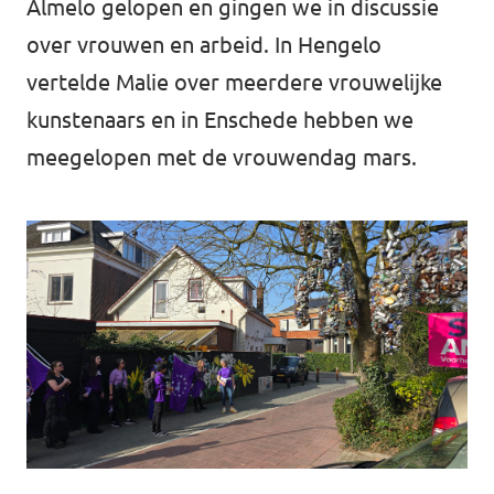
Almelo gelopen en gingen we in discussie
Almelo
over vrouwen en arbeid. In Hengelo
Deventer
vertelde Malie over meerdere vrouwelijke
Enschede
kunstenaars en in Enschede hebben we
Hengelo
meegelopen met de vrouwendag mars.
Zwolle