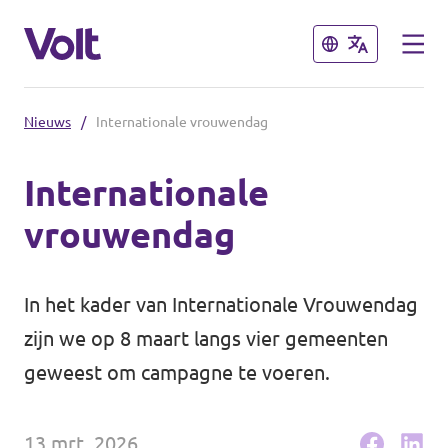
Sluiten
Sluiten
Nieuws
/
Internationale vrouwendag
Communities
Internationale
Volt Almelo
vrouwendag
Standpunten
Volt Deventer
Volt Enschede
Over Volt
In het kader van Internationale Vrouwendag
Volt Hengelo
zijn we op 8 maart langs vier gemeenten
Mensen
geweest om campagne te voeren.
Volt Zwolle
Nieuws
13 mrt. 2026