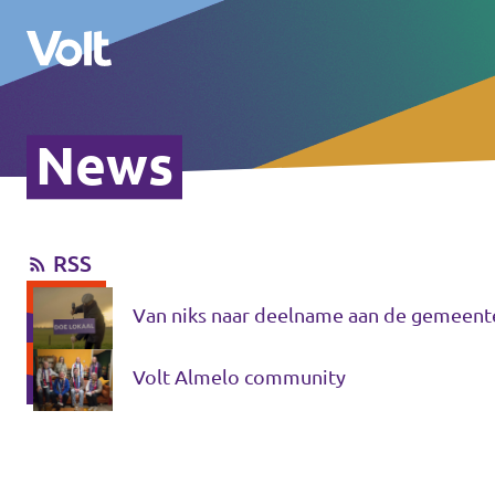
News
Communities
Volt Almelo
RSS
Standpunten
Volt Deventer
Van niks naar deelname aan de gemeente
Volt Enschede
Over Volt
Volt Hengelo
Volt Almelo community
Mensen
Volt Zwolle
Nieuws