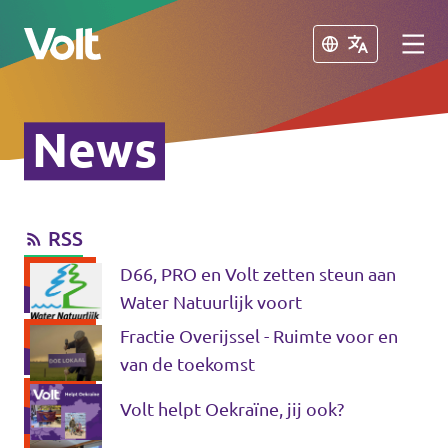
Sluiten
Sluiten
News
Communities
Volt Almelo
RSS
Standpunten
Volt Deventer
D66, PRO en Volt zetten steun aan
Volt Enschede
Over Volt
Water Natuurlijk voort
Volt Hengelo
Fractie Overijssel - Ruimte voor en
Mensen
van de toekomst
Volt Zwolle
Volt helpt Oekraïne, jij ook?
Nieuws