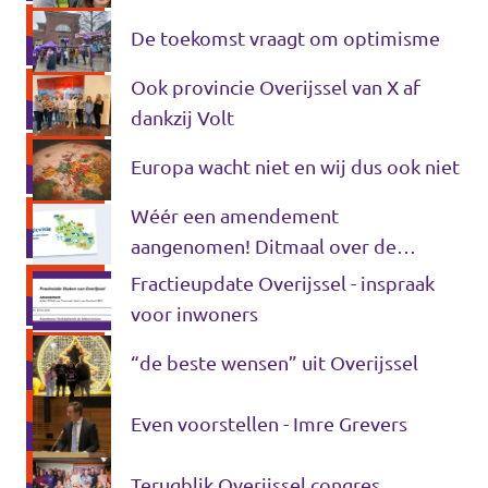
Almelo
De toekomst vraagt om optimisme
Deventer
Ook provincie Overijssel van X af
Enschede
dankzij Volt
Hengelo
Europa wacht niet en wij dus ook niet
Zwolle
Wéér een amendement
aangenomen! Ditmaal over de
Nieuwe Energievisie Overijssel 2050.
Fractieupdate Overijssel - inspraak
voor inwoners
“de beste wensen” uit Overijssel
Even voorstellen - Imre Grevers
Terugblik Overijssel congres