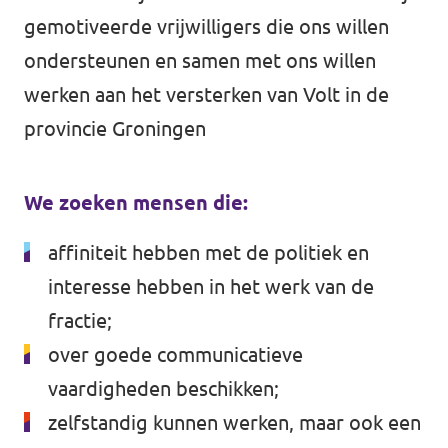
gemotiveerde vrijwilligers die ons willen
Agenda
ondersteunen en samen met ons willen
werken aan het versterken van Volt in de
provincie Groningen
Website gemeente Groningen
Website gemeente Eemsdelta
We zoeken mensen die:
affiniteit hebben met de politiek en
Website Provinciale Statenfractie
interesse hebben in het werk van de
fractie;
over goede communicatieve
Doe mee!
vaardigheden beschikken;
zelfstandig kunnen werken, maar ook een