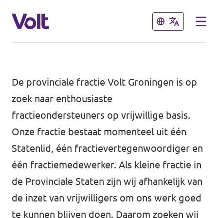
Sluiten
Sluiten
Afdelingen en fracties
De provinciale fractie Volt Groningen is op
Volt gemeente Groningen
zoek naar enthousiaste
fractieondersteuners op vrijwillige basis.
Standpunten
Volt gemeente Eemsdelta
Onze fractie bestaat momenteel uit één
Volt Provinciale Staten Groningen
Over Volt
Statenlid, één fractievertegenwoordiger en
één fractiemedewerker. Als kleine fractie in
Mensen
Volt Nederland
de Provinciale Staten zijn wij afhankelijk van
de inzet van vrijwilligers om ons werk goed
Volt Nederland
Nieuws
te kunnen blijven doen. Daarom zoeken wij