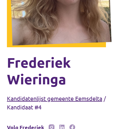
Agenda
Website gemeente Groningen
Website gemeente Eemsdelta
Frederiek
Website Provinciale Statenfractie
Wieringa
Kandidatenlijst gemeente Eemsdelta
/
Doe mee!
Kandidaat #4
Volg Frederiek