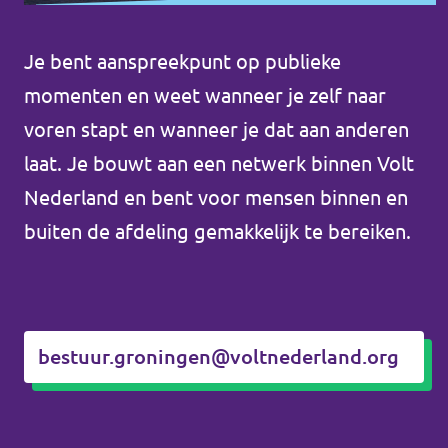
Agenda
Je bent aanspreekpunt op publieke
momenten en weet wanneer je zelf naar
voren stapt en wanneer je dat aan anderen
Website gemeente Groningen
laat. Je bouwt aan een netwerk binnen Volt
Nederland en bent voor mensen binnen en
Website gemeente Eemsdelta
buiten de afdeling gemakkelijk te bereiken.
Website Provinciale Statenfractie
bestuur.groningen@voltnederland.org
Doe mee!