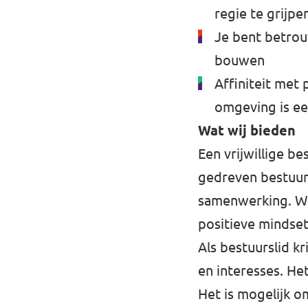
regie te grijpe
Je bent betro
bouwen
Affiniteit met p
omgeving is ee
Wat wij bieden
Een vrijwillige b
gedreven bestuur
samenwerking. We 
positieve mindset
Als bestuurslid k
en interesses. He
Het is mogelijk o