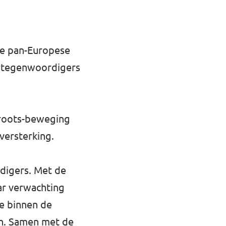
ige pan-Europese
ertegenwoordigers
ssroots-beweging
versterking.
rdigers. Met de
aar verwachting
we binnen de
en. Samen met de