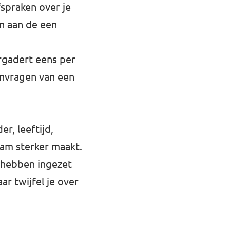
spraken over je
en aan de een
rgadert eens per
anvragen van een
r, leeftijd,
eam sterker maakt.
 hebben ingezet
ar twijfel je over