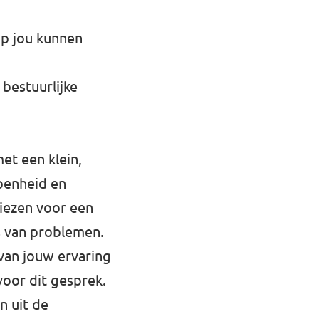
p jou kunnen
 bestuurlijke
et een klein,
penheid en
kiezen voor een
ts van problemen.
 van jouw ervaring
voor dit gesprek.
n uit de