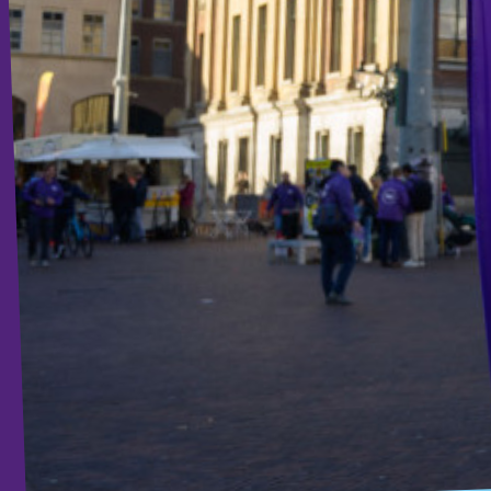
Agenda
Website gemeente Groningen
Website gemeente Eemsdelta
Website Provinciale Statenfractie
Doe mee!