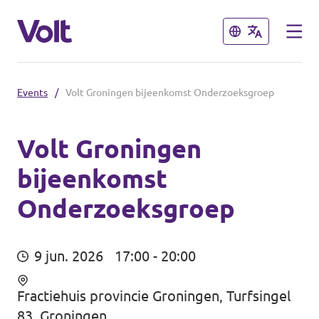
Sluiten
Sluiten
Events
/
Volt Groningen bijeenkomst Onderzoeksgroep
Afdelingen en fracties
Volt gemeente Groningen
Volt Groningen
bijeenkomst
Standpunten
Volt gemeente Eemsdelta
Onderzoeksgroep
Volt Provinciale Staten Groningen
Over Volt
Mensen
9 jun. 2026
17:00 - 20:00
Volt Nederland
Fractiehuis provincie Groningen, Turfsingel
Volt Nederland
Nieuws
83, Groningen