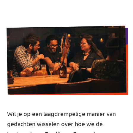
Volt Overijssel
Agenda
Bekijk alle lokale Volt afdelingen
Word actief!
Vacatures
Word lid!
Steun Volt Fryslân!
Wil je op een laagdrempelige manier van
gedachten wisselen over hoe we de