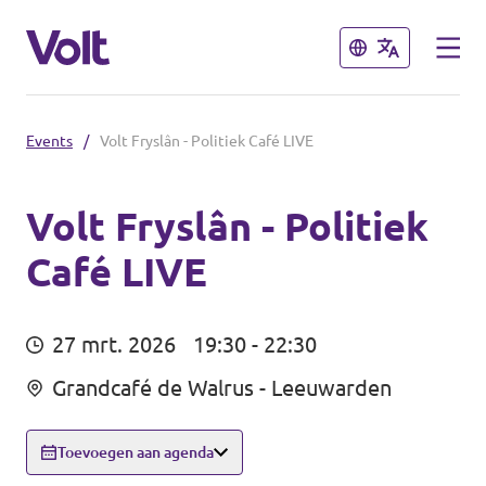
Sluiten
Sluiten
Events
/
Volt Fryslân - Politiek Café LIVE
Kies een taal
Nederlands
Volt Fryslân - Politiek
Café LIVE
Standpunten
Over Volt
Afdelingen dichtbij
27 mrt. 2026
19:30 - 22:30
Mensen
Grandcafé de Walrus - Leeuwarden
Volt Groningen
Volt Drenthe
Toevoegen aan agenda
Nieuws