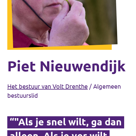
Agenda
Vacatures
Piet Nieuwendijk
Doneer aan Volt Drenthe!
Het bestuur van Volt Drenthe
/
Algemeen
bestuurslid
Documenten
“"Als je snel wilt, ga dan
alleen. Als je ver wilt