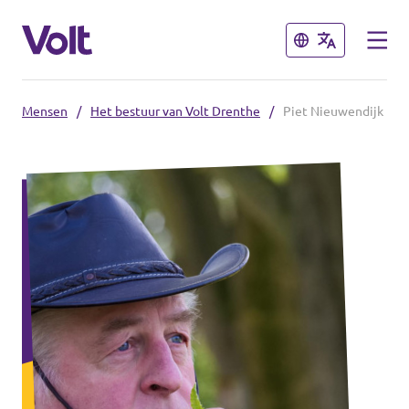
Sluiten
Sluiten
Mensen
/
Het bestuur van Volt Drenthe
/
Piet Nieuwendijk
Standpunten
Over Volt
Mensen
Nieuws