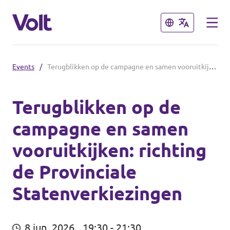
Sluiten
Sluiten
Events
/
Terugblikken op de campagne en samen vooruitkijken: richting de Provinciale Statenverkiezingen
Brabantse politiek
Fractie Provincale Staten
Terugblikken op de
campagne en samen
Standpunten
Fractie Eindhoven
vooruitkijken: richting
Over Volt
Gemeenten
de Provinciale
Mensen
Statenverkiezingen
Breda
Den Bosch
Nieuws
8 jun. 2026
19:30 - 21:30