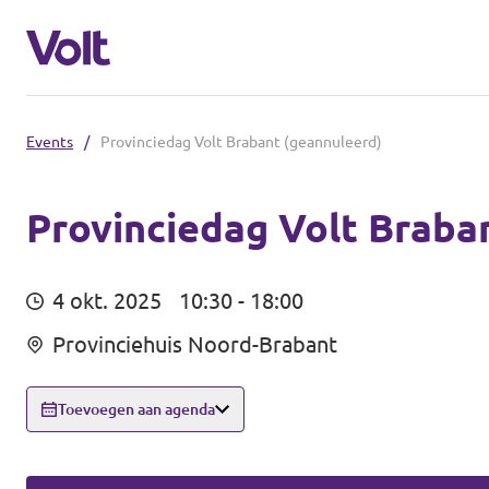
Events
/
Provinciedag Volt Brabant (geannuleerd)
Brabantse politiek
Fractie Provincale Staten
Provinciedag Volt Braba
Standpunten
Fractie Eindhoven
4 okt. 2025
10:30 - 18:00
Over Volt
Provinciehuis Noord-Brabant
Gemeenten
Mensen
Breda
Toevoegen aan agenda
Den Bosch
Nieuws