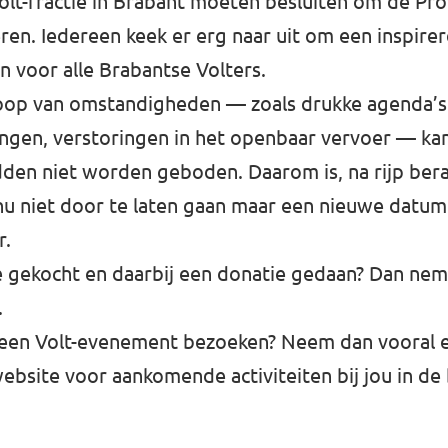
olt-fractie in Brabant moeten besluiten om de Pr
ren. Iedereen keek er erg naar uit om een inspir
n voor alle Brabantse Volters.
oop van omstandigheden — zoals drukke agenda’
zingen, verstoringen in het openbaar vervoer — kan
den niet worden geboden. Daarom is, na rijp bera
u niet door te laten gaan maar een nieuwe datum 
r.
je gekocht en daarbij een donatie gedaan? Dan ne
.
 een Volt-evenement bezoeken? Neem dan vooral ee
bsite voor aankomende activiteiten bij jou in de 