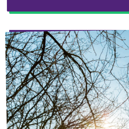
Eindhoven
Agenda
Tilburg
... alle gemeentes
Steun Volt Brabant
Contact
Vacatures