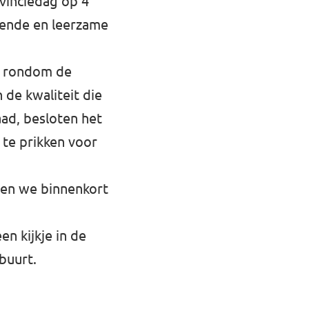
ovinciedag op 4
erende en leerzame
s rondom de
 de kwaliteit die
ad, besloten het
te prikken voor
men we binnenkort
n kijkje in de
buurt.