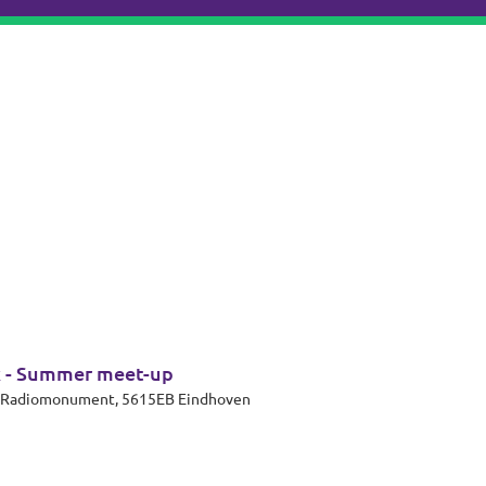
k - Summer meet-up
et Radiomonument, 5615EB Eindhoven