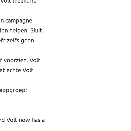
 Volt maakt nu
pen campagne
en helpen! Sluit
eft zelfs geen
 voorzien. Volt
et echte Volt
 appgroep:
nd Volt now has a