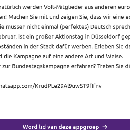
natürlich werden Volt-Mitglieder aus anderen eur
! Machen Sie mit und zeigen Sie, dass wir eine e
Sie müssen nicht einmal (perfektes) Deutsch sprec
ebruar, ist ein großer Aktionstag in Düsseldorf gep
ständen in der Stadt dafür werben. Erleben Sie da
d die Kampagne auf eine andere Art und Weise.
r zur Bundestagskampagne erfahren? Treten Sie d
whatsapp.com/KrudPLe29Al9uwST9fIfnv
Word lid van deze appgroep