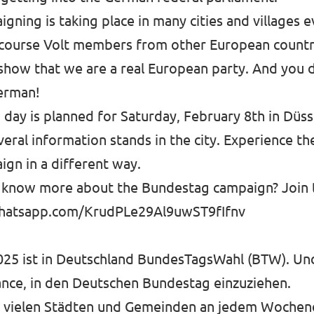
igning is taking place in many cities and villages 
 course Volt members from other European countri
 show that we are a real European party. And you 
German!
day is planned for Saturday, February 8th in Düsse
eral information stands in the city. Experience th
ign in a different way.
o know more about the Bundestag campaign? Join 
whatsapp.com/KrudPLe29Al9uwST9fIfnv
025 ist in Deutschland BundesTagsWahl (BTW). Und
ance, in den Deutschen Bundestag einzuziehen.
in vielen Städten und Gemeinden an jedem Woche