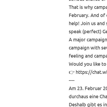
That is why campa
February. And of
help! Join us and
speak (perfect) 
A major campaign 
campaign with sev
feeling and campa
⁠Would you like t
👉
https://chat.
----
Am 23. Februar 2
durchaus eine Ch
Deshalb gibt es 