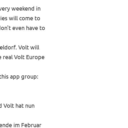
every weekend in
es will come to
don't even have to
ldorf. Volt will
e real Volt Europe
this app group:
 Volt hat nun
nende im Februar