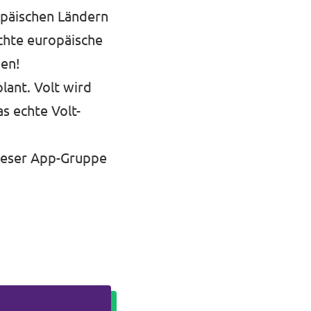
opäischen Ländern
chte europäische
hen!
lant. Volt wird
s echte Volt-
ieser App-Gruppe