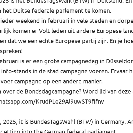
025 is het BundesTagsWahl (BTW) in Duitsland. En
n het Duitse federale parlement te komen.
ieder weekend in februari in vele steden en dor
rlijk komen er Volt leden uit andere Europese land
ien dat we een echte Europese partij zijn. En je ho
 spreken!
ebruari is er een grote campagnedag in Düsseldorf
info-stands in de stad campagne voeren. Ervaar h
 voer campagne op een andere manier.
en over de Bondsdagcampagne? Word lid van deze
whatsapp.com/KrudPLe29Al9uwST9fIfnv
 2025, it is BundesTagsWahl (BTW) in Germany. A
 getting into the German federal parliament.