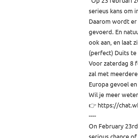
"Op 23 februari 2
serieus kans om i
Daarom wordt er 
gevoerd. En natuu
ook aan, en laat z
(perfect) Duits te
Voor zaterdag 8 f
zal met meerdere 
Europa gevoel en
⁠Wil je meer wet
👉
https://chat.
----
On February 23rd,
serious chance of