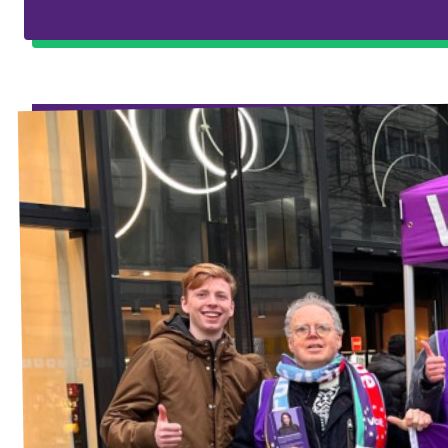
Eindhoven
Agenda
Tilburg
... alle gemeentes
Steun Volt Brabant
Contact
Vacatures