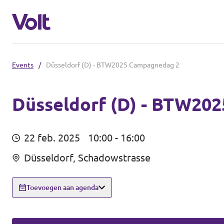
Events
/
Düsseldorf (D) - BTW2025 Campagnedag 2
Brabantse politiek
Fractie Provincale Staten
Düsseldorf (D) - BTW20
Standpunten
Fractie Eindhoven
22 feb. 2025
10:00 - 16:00
Over Volt
Düsseldorf, Schadowstrasse
Gemeenten
Mensen
Breda
Toevoegen aan agenda
Den Bosch
Nieuws