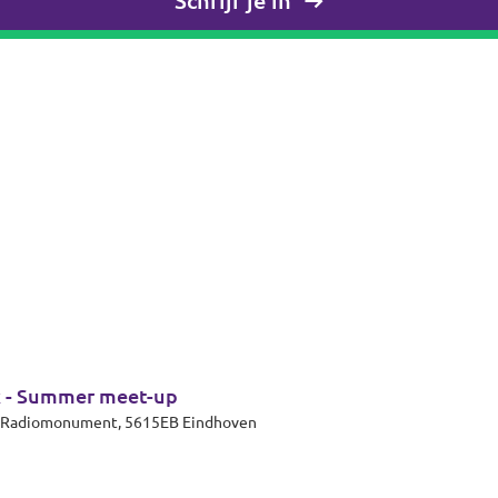
Schrijf je in
k - Summer meet-up
et Radiomonument, 5615EB Eindhoven