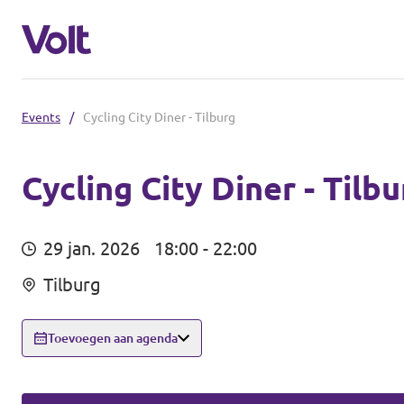
Events
/
Cycling City Diner - Tilburg
Brabantse politiek
Fractie Provincale Staten
Cycling City Diner - Tilbu
Standpunten
Fractie Eindhoven
29 jan. 2026
18:00 - 22:00
Over Volt
Tilburg
Gemeenten
Mensen
Breda
Toevoegen aan agenda
Den Bosch
Nieuws