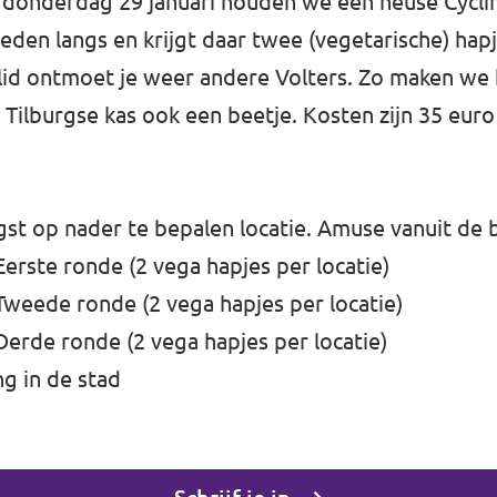
 donderdag 29 januari houden we een heuse Cyclin
-leden langs en krijgt daar twee (vegetarische) hap
r lid ontmoet je weer andere Volters. Zo maken we 
Tilburgse kas ook een beetje. Kosten zijn 35 eu
gst op nader te bepalen locatie. Amuse vanuit de 
 Eerste ronde (2 vega hapjes per locatie)
 Tweede ronde (2 vega hapjes per locatie)
 Derde ronde (2 vega hapjes per locatie)
ng in de stad