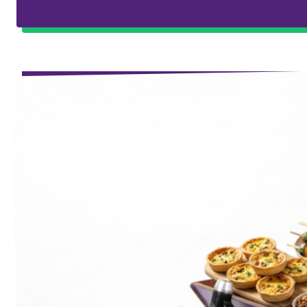
Eindhoven
Agenda
Tilburg
... alle gemeentes
Steun Volt Brabant
Contact
Vacatures