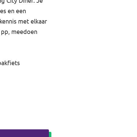
g City Diner. Je
jes en een
kennis met elkaar
ro pp, meedoen
bakfiets