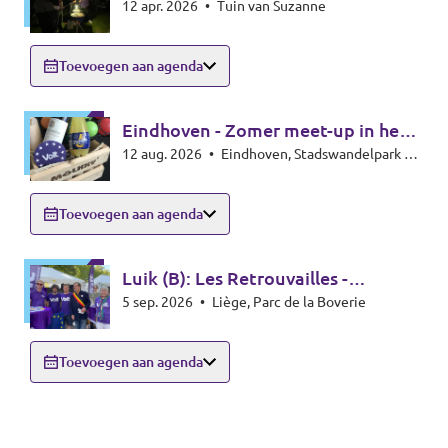
12 apr. 2026
•
Tuin van Suzanne
Toevoegen aan agenda
Eindhoven - Zomer meet-up in het
12 aug. 2026
•
Eindhoven, Stadswandelpark bij
park - Summer meet-up
het Radiomonument, 5615EB Eindhoven
Toevoegen aan agenda
Luik (B): Les Retrouvailles -
5 sep. 2026
•
Liège, Parc de la Boverie
infostand
Toevoegen aan agenda