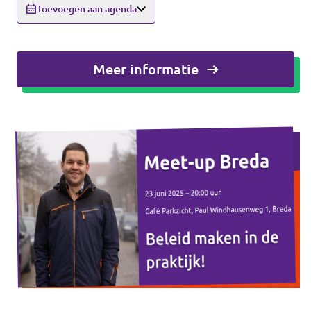
Eindhoven
Toevoegen aan agenda
Agenda
Tilburg
Meer informatie
... alle gemeentes
Steun Volt Brabant
Contact
Vacatures