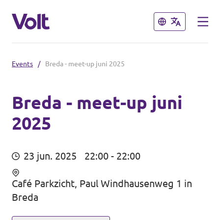
Sluiten
Sluiten
Events
/
Breda - meet-up juni 2025
Brabantse politiek
Fractie Provincale Staten
Breda - meet-up juni
2025
Standpunten
Fractie Eindhoven
Over Volt
Gemeenten
23 jun. 2025
22:00 - 22:00
Mensen
Breda
Café Parkzicht, Paul Windhausenweg 1 in
Breda
Den Bosch
Nieuws