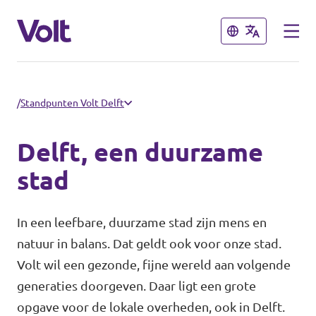
Sluiten
Sluiten
Overzicht fracties en communities
/
Standpunten Volt Delft
Overzicht fracties en communities
Delft, een duurzame
Standpunten
stad
Fracties
Over Volt
In een leefbare, duurzame stad zijn mens en
Zuid-Holland
natuur in balans. Dat geldt ook voor onze stad.
Mensen
Delft
Volt wil een gezonde, fijne wereld aan volgende
generaties doorgeven. Daar ligt een grote
Rotterdam
Nieuws
opgave voor de lokale overheden, ook in Delft.