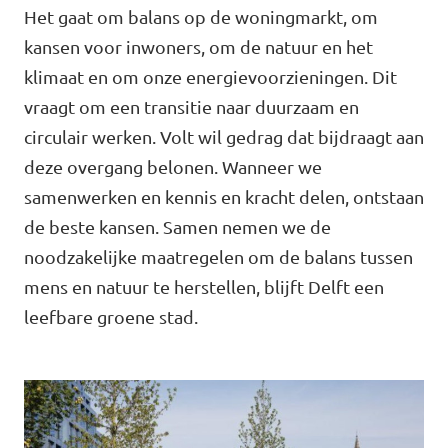
Het gaat om balans op de woningmarkt, om
Agenda
Communities
kansen voor inwoners, om de natuur en het
klimaat en om onze energievoorzieningen. Dit
Delft
vraagt om een transitie naar duurzaam en
circulair werken. Volt wil gedrag dat bijdraagt aan
Den Haag
deze overgang belonen. Wanneer we
Gouda
samenwerken en kennis en kracht delen, ontstaan
de beste kansen. Samen nemen we de
Leiden
noodzakelijke maatregelen om de balans tussen
Leidschendam-Voorburg
mens en natuur te herstellen, blijft Delft een
leefbare groene stad.
Rotterdam
Wassenaar
Lansingerland