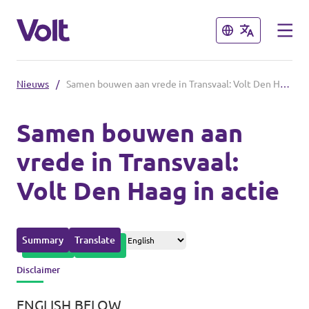
Sluiten
Sluiten
Nieuws
/
Samen bouwen aan vrede in Transvaal: Volt Den Haag in actie
Overzicht fracties en communities
Samen bouwen aan
Overzicht fracties en communities
vrede in Transvaal:
Standpunten
Volt Den Haag in actie
Fracties
Over Volt
Zuid-Holland
Mensen
Summary
Translate
Delft
Disclaimer
Rotterdam
Nieuws
ENGLISH BELOW