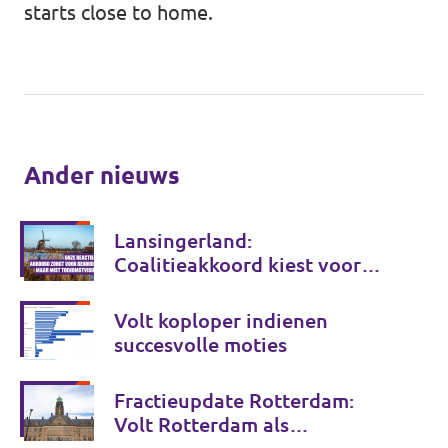
starts close to home.
Ander nieuws
Lansingerland:
Coalitieakkoord kiest voor
behoud, maar onvoldoende
voor de toekomst
Volt koploper indienen
succesvolle moties
Fractieupdate Rotterdam:
Volt Rotterdam als