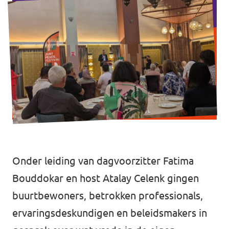
Afdelingsbesturen
Bestuur Haag- en Rijnland
Bestuur Rotterdam Zuid-Holland Zuid
Vacatures
Vacatures Volt Zuid-Holland Zuid
Onder leiding van dagvoorzitter Fatima
Bouddokar en host Atalay Celenk gingen
buurtbewoners, betrokken professionals,
ervaringsdeskundigen en beleidsmakers in