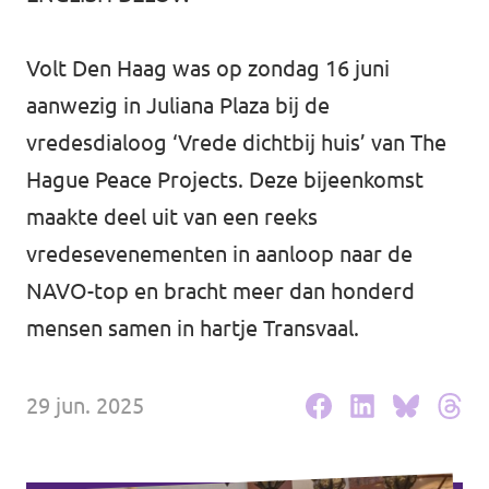
Agenda
Communities
Volt Den Haag was op zondag 16 juni
Delft
aanwezig in Juliana Plaza bij de
vredesdialoog ‘Vrede dichtbij huis’ van The
Den Haag
Hague Peace Projects. Deze bijeenkomst
Gouda
maakte deel uit van een reeks
vredesevenementen in aanloop naar de
Leiden
NAVO-top en bracht meer dan honderd
Leidschendam-Voorburg
mensen samen in hartje Transvaal.
Rotterdam
Wassenaar
29 jun. 2025
Lansingerland