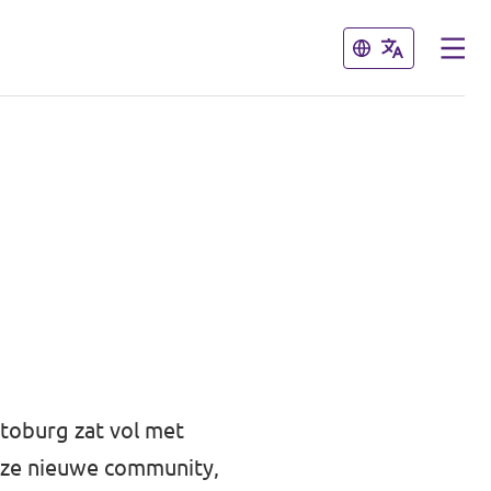
Sluiten
Sluiten
ttoburg zat vol met
onze nieuwe community,