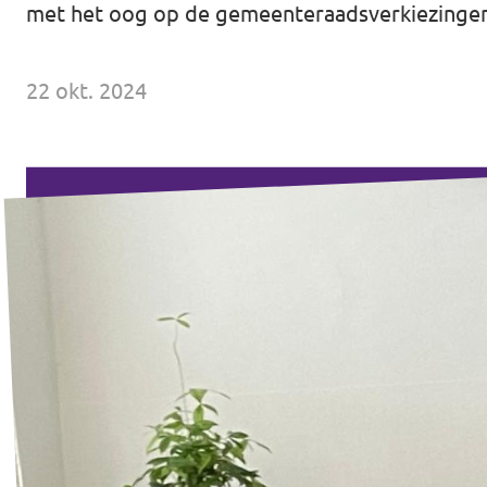
met het oog op de gemeenteraadsverkiezingen
Agenda
Communities
22 okt. 2024
Delft
Den Haag
Volt Delft
Gouda
Leiden
Leidschendam-Voorburg
Rotterdam
Wassenaar
Lansingerland