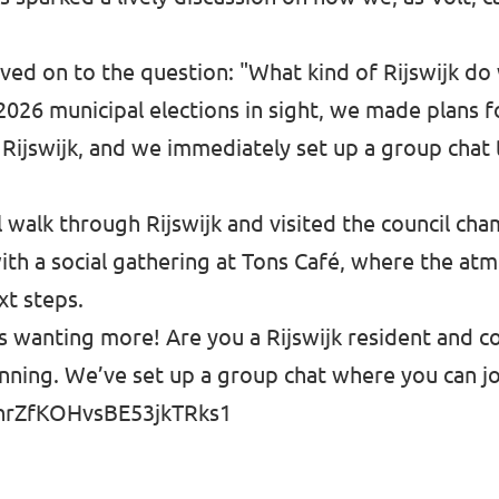
 moved on to the question: "What kind of Rijswijk d
026 municipal elections in sight, we made plans f
 Rijswijk, and we immediately set up a group chat 
l walk through Rijswijk and visited the council cha
th a social gathering at Tons Café, where the at
xt steps.
us wanting more! Are you a Rijswijk resident and c
ginning. We’ve set up a group chat where you can j
khrZfKOHvsBE53jkTRks1