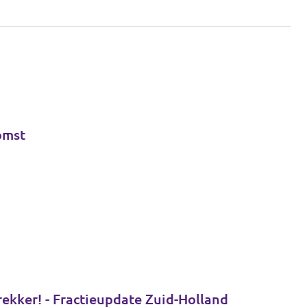
omst
Op naar een digitaal onafhankelijk Zuid-Holland en Tessa Beeloo herkozen tot lijsttrekker! - Fractieupdate Zuid-Holland