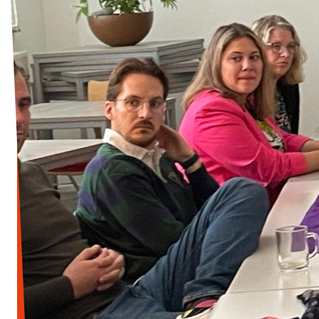
Afdelingsbesturen
Bestuur Haag- en Rijnland
Bestuur Rotterdam Zuid-Holland Zuid
Vacatures
Vacatures Volt Zuid-Holland Zuid