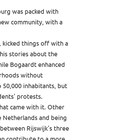
oburg was packed with
 new community, with a
kicked things off with a
his stories about the
hile Bogaardt enhanced
ourhoods without
o 50,000 inhabitants, but
dents' protests.
hat came with it. Other
he Netherlands and being
s between Rijswijk's three
can contribute to a more