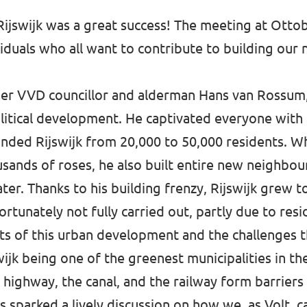
Rijswijk was a great success! The meeting at Ott
iduals who all want to contribute to building our
mer VVD councillor and alderman Hans van Rossum, 
olitical development. He captivated everyone with 
nded Rijswijk from 20,000 to 50,000 residents. W
ousands of roses, he also built entire new neighb
ter. Thanks to his building frenzy, Rijswijk grew t
ortunately not fully carried out, partly due to resi
ts of this urban development and the challenges t
wijk being one of the greenest municipalities in t
e highway, the canal, and the railway form barrier
is sparked a lively discussion on how we, as Volt, 