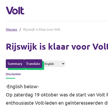
Nieuws
/
Rijswijk is klaar voor Volt
Overzicht fracties en communities
Rijswijk is klaar voor Vol
Overzicht fracties en communities
Standpunten
Summary
Translate
Fracties
Over Volt
Disclaimer
Zuid-Holland
Mensen
-English below-
Delft
Op zaterdag 19 oktober was de start van Volt R
Rotterdam
enthousiaste Volt-leden en geïnteresseerden d
Nieuws