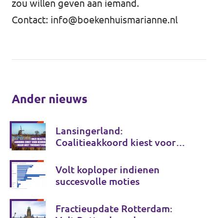
zou willen geven aan iemand.
Contact:
info@boekenhuismarianne.nl
Ander nieuws
Lansingerland:
Coalitieakkoord kiest voor
behoud, maar onvoldoende
voor de toekomst
Volt koploper indienen
succesvolle moties
Fractieupdate Rotterdam: