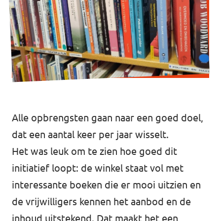
Afdelingsbesturen
Bestuur Haag- en Rijnland
Bestuur Rotterdam Zuid-Holland Zuid
Vacatures
Alle opbrengsten gaan naar een goed doel,
Vacatures Volt Zuid-Holland Zuid
dat een aantal keer per jaar wisselt.
Het was leuk om te zien hoe goed dit
initiatief loopt: de winkel staat vol met
interessante boeken die er mooi uitzien en
de vrijwilligers kennen het aanbod en de
inhoud uitstekend. Dat maakt het een