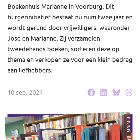
Boekenhuis Marianne in Voorburg. Dit
Agenda
Communities
burgerinitiatief bestaat nu ruim twee jaar en
wordt gerund door vrijwilligers, waaronder
Delft
José en Marianne. Zij verzamelen
Den Haag
tweedehands boeken, sorteren deze op
Gouda
thema en verkopen ze voor een klein bedrag
aan liefhebbers.
Leiden
Leidschendam-Voorburg
10 sep. 2024
Rotterdam
Wassenaar
Lansingerland