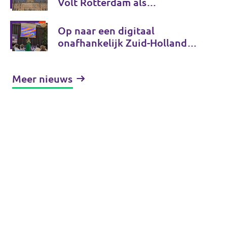
Volt Rotterdam als
coalitiepartij
Op naar een digitaal
onafhankelijk Zuid-Holland
en Tessa Beeloo herkozen tot
lijsttrekker! - Fractieupdate
Meer nieuws
Zuid-Holland