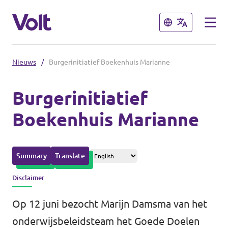
Sluiten
Sluiten
Nieuws
/
Burgerinitiatief Boekenhuis Marianne
Overzicht fracties en communities
Burgerinitiatief
Overzicht fracties en communities
Boekenhuis Marianne
Standpunten
Fracties
Over Volt
Summary
Translate
Zuid-Holland
Mensen
Disclaimer
Delft
Op 12 juni bezocht Marijn Damsma van het
Rotterdam
Nieuws
onderwijsbeleidsteam het Goede Doelen