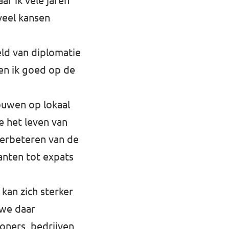
ar ik vele jaren
veel kansen
eld van diplomatie
en ik goed op de
bouwen op lokaal
e het leven van
verbeteren van de
anten tot expats
kan zich sterker
 we daar
oners, bedrijven