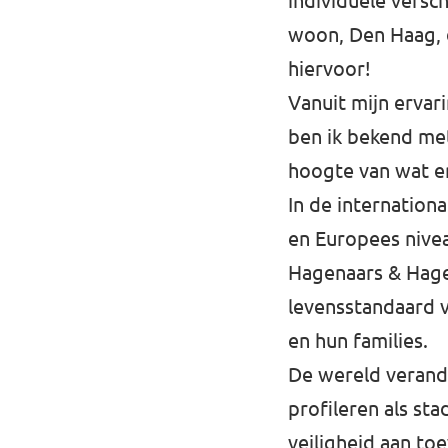
individuele versc
woon, Den Haag, d
Afdelingsbesturen
hiervoor!
Bestuur Haag- en Rijnland
Vanuit mijn ervar
ben ik bekend me
Bestuur Rotterdam Zuid-Holland Zuid
hoogte van wat er
In de internation
Vacatures
en Europees nivea
Vacatures Volt Zuid-Holland Zuid
Hagenaars & Hagen
levensstandaard v
en hun families.
De wereld verande
profileren als st
veiligheid aan t