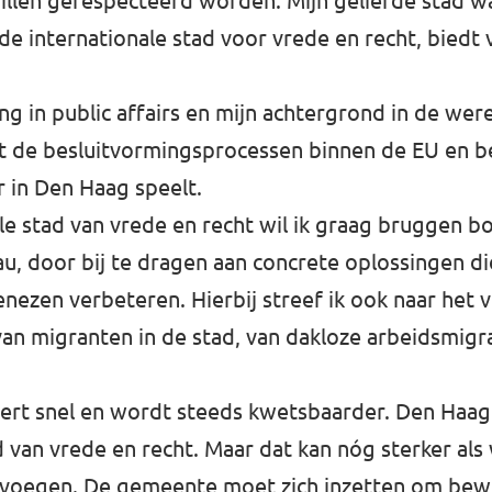
hillen gerespecteerd worden. Mijn geliefde stad wa
e internationale stad voor vrede en recht, biedt 
ing in public affairs en mijn achtergrond in de wer
t de besluitvormingsprocessen binnen de EU en b
 in Den Haag speelt.
ale stad van vrede en recht wil ik graag bruggen 
u, door bij te dragen aan concrete oplossingen di
ezen verbeteren. Hierbij streef ik ook naar het 
an migranten in de stad, van dakloze arbeidsmigr
rt snel en wordt steeds kwetsbaarder. Den Haag 
ad van vrede en recht. Maar dat kan nóg sterker als
oevoegen. De gemeente moet zich inzetten om bew