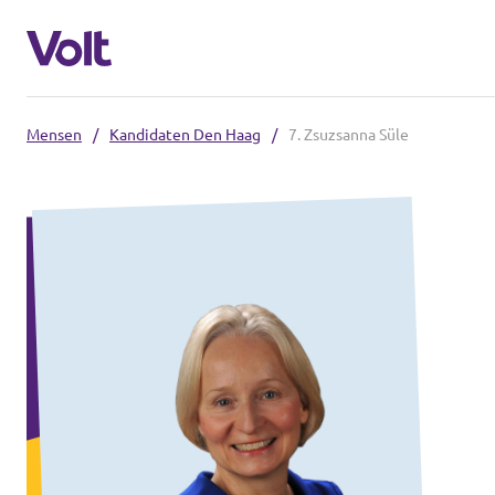
Mensen
/
Kandidaten Den Haag
/
7. Zsuzsanna Süle
Overzicht fracties en communities
Overzicht fracties en communities
Standpunten
Fracties
Over Volt
Zuid-Holland
Mensen
Delft
Rotterdam
Nieuws