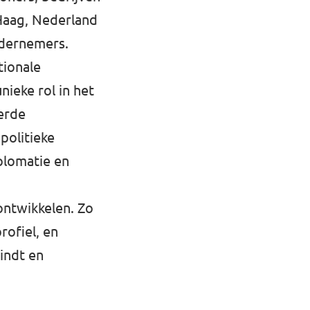
 Haag, Nederland
ndernemers.
tionale
nieke rol in het
erde
politieke
plomatie en
 ontwikkelen. Zo
rofiel, en
indt en