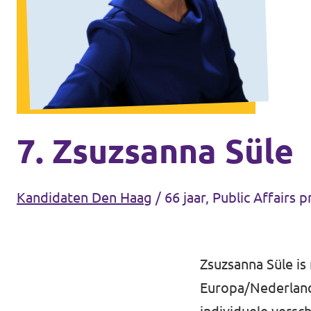
Agenda
Communities
Delft
Den Haag
Gouda
7. Zsuzsanna Süle
Leiden
Leidschendam-Voorburg
Kandidaten Den Haag
/
66 jaar, Public Affairs 
Rotterdam
Wassenaar
Zsuzsanna Süle is
Europa/Nederland
Lansingerland