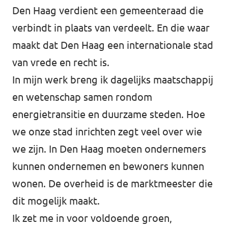
Den Haag verdient een gemeenteraad die
Afdelingsbesturen
verbindt in plaats van verdeelt. En die waar
maakt dat Den Haag een internationale stad
Bestuur Haag- en Rijnland
van vrede en recht is.
Bestuur Rotterdam Zuid-Holland Zuid
In mijn werk breng ik dagelijks maatschappij
en wetenschap samen rondom
Vacatures
energietransitie en duurzame steden. Hoe
we onze stad inrichten zegt veel over wie
Vacatures Volt Zuid-Holland Zuid
we zijn. In Den Haag moeten ondernemers
kunnen ondernemen en bewoners kunnen
wonen. De overheid is de marktmeester die
dit mogelijk maakt.
Ik zet me in voor voldoende groen,