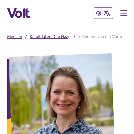
Sluiten
Sluiten
Mensen
/
Kandidaten Den Haag
/
5. Pauline van der Vorm
Overzicht fracties en communities
Overzicht fracties en communities
Standpunten
Fracties
Over Volt
Zuid-Holland
Mensen
Delft
Rotterdam
Nieuws