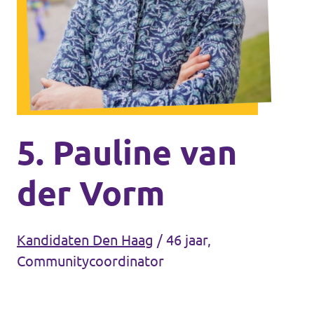
Agenda
Communities
Delft
Den Haag
Volt Delft
Gouda
5. Pauline van
Leiden
der Vorm
Leidschendam-Voorburg
Rotterdam
Kandidaten Den Haag
/
46 jaar,
Wassenaar
Communitycoordinator
Lansingerland