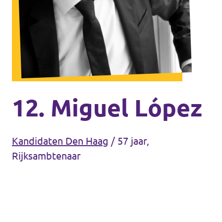
Agenda
Communities
Delft
Den Haag
Gouda
12. Miguel López
Leiden
Leidschendam-Voorburg
Kandidaten Den Haag
/
57 jaar,
Rijksambtenaar
Rotterdam
Wassenaar
Lansingerland