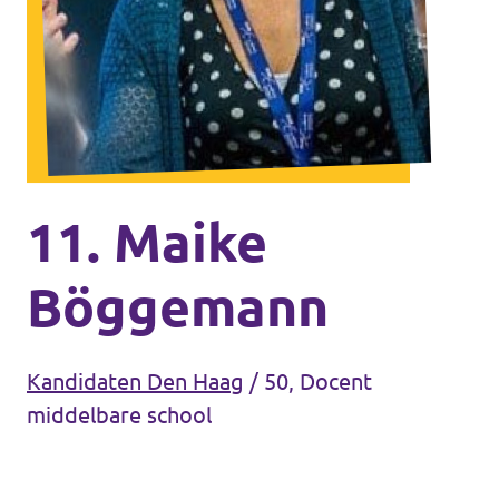
Agenda
Communities
Delft
Den Haag
Gouda
11. Maike
Leiden
Böggemann
Leidschendam-Voorburg
Rotterdam
Kandidaten Den Haag
/
50, Docent
Wassenaar
middelbare school
Lansingerland