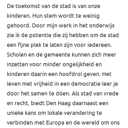
De toekomst van de stad is van onze
Afdelingsbesturen
kinderen. Hun stem wordt te weinig
gehoord. Door mijn werk in het onderwijs
Bestuur Haag- en Rijnland
zie ik de potentie die zij hebben om de stad
Bestuur Rotterdam Zuid-Holland Zuid
een fijne plek te laten zijn voor iedereen.
Scholen en de gemeente kunnen zich meer
Vacatures
inzetten voor minder ongelijkheid en
kinderen daarin een hoofdrol geven. Het
Vacatures Volt Zuid-Holland Zuid
leven met vrijheid in een democratie leer je
door het samen te dóen. Als stad van vrede
en recht, biedt Den Haag daarnaast een
unieke kans om lokale verandering te
verbinden met Europa en de wereld om ons