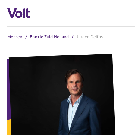
Mensen
/
Fractie Zuid-Holland
/
Jurgen Delfos
Overzicht fracties en communities
Overzicht fracties en communities
Standpunten
Fracties
Over Volt
Zuid-Holland
Mensen
Delft
Rotterdam
Nieuws