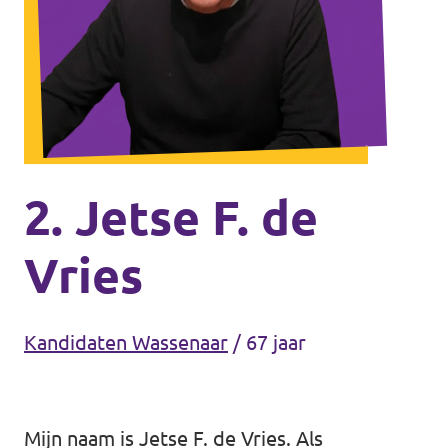
Agenda
Communities
Delft
Den Haag
Gouda
2. Jetse F. de
Leiden
Vries
Leidschendam-Voorburg
Rotterdam
Kandidaten Wassenaar
/
67 jaar
Wassenaar
Lansingerland
Mijn naam is Jetse F. de Vries. Als