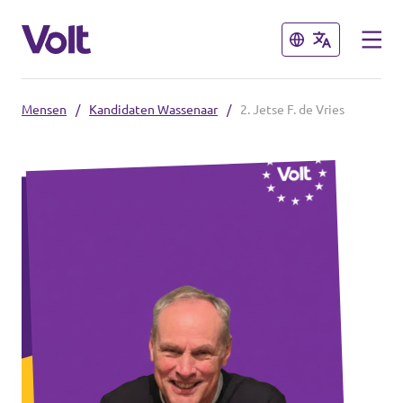
Sluiten
Sluiten
Mensen
/
Kandidaten Wassenaar
/
2. Jetse F. de Vries
Overzicht fracties en communities
Overzicht fracties en communities
Standpunten
Fracties
Over Volt
Zuid-Holland
Mensen
Delft
Rotterdam
Nieuws