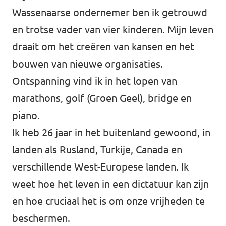
Wassenaarse ondernemer ben ik getrouwd
Afdelingsbesturen
en trotse vader van vier kinderen. Mijn leven
draait om het creëren van kansen en het
Bestuur Haag- en Rijnland
bouwen van nieuwe organisaties.
Bestuur Rotterdam Zuid-Holland Zuid
Ontspanning vind ik in het lopen van
marathons, golf (Groen Geel), bridge en
Vacatures
piano.
Ik heb 26 jaar in het buitenland gewoond, in
Vacatures Volt Zuid-Holland Zuid
landen als Rusland, Turkije, Canada en
verschillende West-Europese landen. Ik
weet hoe het leven in een dictatuur kan zijn
en hoe cruciaal het is om onze vrijheden te
beschermen.