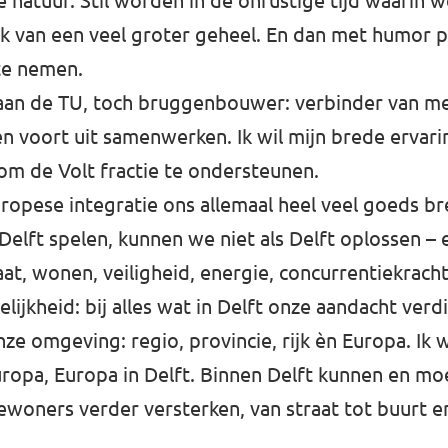
natuur. Stil worden in de onrustige tijd waarin w
ak van een veel groter geheel. En dan met humor 
 te nemen.
aan de TU, toch bruggenbouwer: verbinder van m
n voort uit samenwerken. Ik wil mijn brede ervar
 om de Volt fractie te ondersteunen.
ropese integratie ons allemaal heel veel goeds br
elft spelen, kunnen we niet als Delft oplossen – e
aat, wonen, veiligheid, energie, concurrentiekracht
lijkheid: bij alles wat in Delft onze aandacht verdi
ze omgeving: regio, provincie, rijk èn Europa. Ik w
uropa, Europa in Delft. Binnen Delft kunnen en m
bewoners verder versterken, van straat tot buurt en