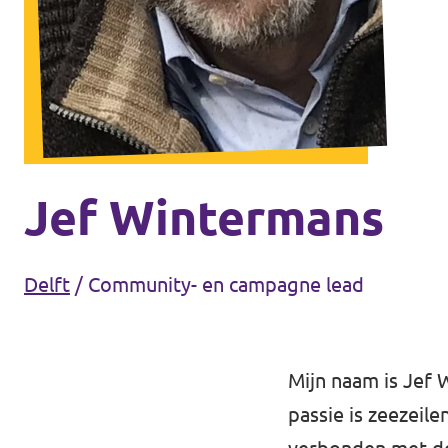
Agenda
Communities
Delft
Den Haag
Gouda
Jef Wintermans
Leiden
Leidschendam-Voorburg
Delft
/
Community- en campagne lead
Rotterdam
Wassenaar
Mijn naam is Jef 
passie is zeezeile
Lansingerland