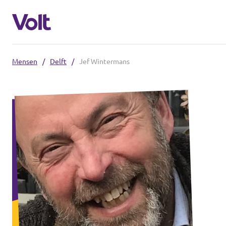
Mensen
/
Delft
/
Jef Wintermans
Overzicht fracties en communities
Overzicht fracties en communities
Standpunten
Fracties
Over Volt
Zuid-Holland
Mensen
Delft
Rotterdam
Nieuws