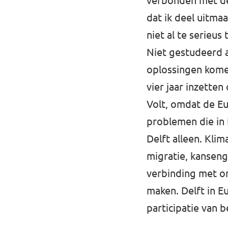
verbonden met de 
dat ik deel uitma
Afdelingsbesturen
niet al te serieus
Bestuur Haag- en Rijnland
Niet gestudeerd 
oplossingen kome
Bestuur Rotterdam Zuid-Holland Zuid
vier jaar inzetten
Volt, omdat de Eu
Vacatures
problemen die in D
Vacatures Volt Zuid-Holland Zuid
Delft alleen. Klim
migratie, kansenge
verbinding met on
maken. Delft in E
participatie van 