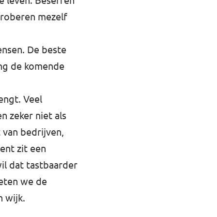
e leven. Beseffen
proberen mezelf
ensen. De beste
ing de komende
engt. Veel
n zeker niet als
 van bedrijven,
ent zit een
il dat tastbaarder
oeten we de
 wijk.