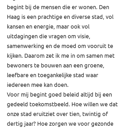
begint bij de mensen die er wonen. Den
Afdelingsbesturen
Haag is een prachtige en diverse stad, vol
kansen en energie, maar ook vol
Bestuur Haag- en Rijnland
uitdagingen die vragen om visie,
Bestuur Rotterdam Zuid-Holland Zuid
samenwerking en de moed om vooruit te
kijken. Daarom zet ik me in om samen met
Vacatures
bewoners te bouwen aan een groene,
leefbare en toegankelijke stad waar
Vacatures Volt Zuid-Holland Zuid
iedereen mee kan doen.
Voor mij begint goed beleid altijd bij een
gedeeld toekomstbeeld. Hoe willen we dat
onze stad eruitziet over tien, twintig of
dertig jaar? Hoe zorgen we voor gezonde