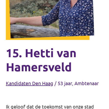
Agenda
Communities
Delft
Den Haag
Gouda
15. Hetti van
Leiden
Hamersveld
Leidschendam-Voorburg
Rotterdam
Kandidaten Den Haag
/
53 jaar, Ambtenaar
Wassenaar
Lansingerland
Ik geloof dat de toekomst van onze stad