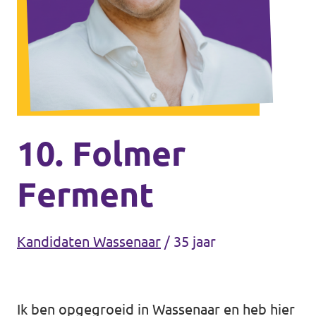
Agenda
Communities
Delft
Den Haag
Gouda
10. Folmer
Leiden
Ferment
Leidschendam-Voorburg
Rotterdam
Kandidaten Wassenaar
/
35 jaar
Wassenaar
Lansingerland
Ik ben opgegroeid in Wassenaar en heb hier