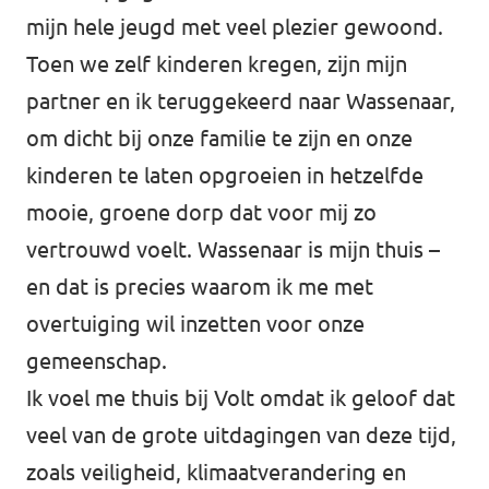
mijn hele jeugd met veel plezier gewoond.
Afdelingsbesturen
Toen we zelf kinderen kregen, zijn mijn
partner en ik teruggekeerd naar Wassenaar,
Bestuur Haag- en Rijnland
om dicht bij onze familie te zijn en onze
Bestuur Rotterdam Zuid-Holland Zuid
kinderen te laten opgroeien in hetzelfde
mooie, groene dorp dat voor mij zo
Vacatures
vertrouwd voelt. Wassenaar is mijn thuis –
en dat is precies waarom ik me met
Vacatures Volt Zuid-Holland Zuid
overtuiging wil inzetten voor onze
gemeenschap.
Ik voel me thuis bij Volt omdat ik geloof dat
veel van de grote uitdagingen van deze tijd,
zoals veiligheid, klimaatverandering en