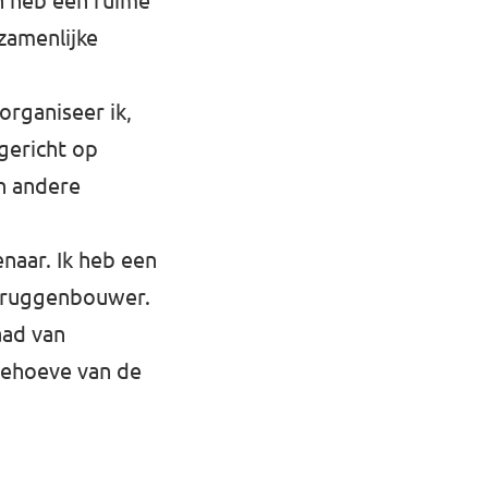
n heb een ruime
zamenlijke
 organiseer ik,
gericht op
en andere
enaar. Ik heb een
 bruggenbouwer.
aad van
behoeve van de