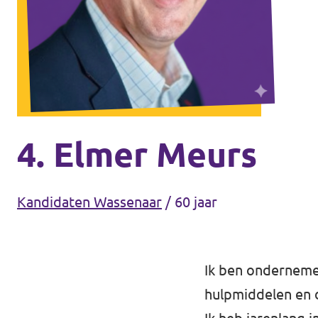
Agenda
Communities
Delft
Den Haag
Gouda
4. Elmer Meurs
Leiden
Leidschendam-Voorburg
Kandidaten Wassenaar
/
60 jaar
Rotterdam
Wassenaar
Ik ben ondernemer
hulpmiddelen en 
Lansingerland