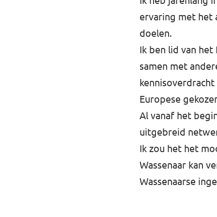
Ik heb jarenlang
ervaring met het 
Afdelingsbesturen
doelen.
Bestuur Haag- en Rijnland
Ik ben lid van het
samen met andere
Bestuur Rotterdam Zuid-Holland Zuid
kennisoverdracht 
Europese gekozen
Vacatures
Al vanaf het begi
Vacatures Volt Zuid-Holland Zuid
uitgebreid netwe
Ik zou het het mo
Wassenaar kan ve
Wassenaarse inge