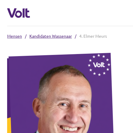
Mensen
/
Kandidaten Wassenaar
/
4. Elmer Meurs
Overzicht fracties en communities
Overzicht fracties en communities
Standpunten
Fracties
Over Volt
Zuid-Holland
Mensen
Delft
Rotterdam
Nieuws