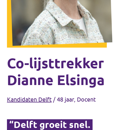
Agenda
Communities
Delft
Den Haag
Gouda
Co-lijsttrekker
Leiden
Dianne Elsinga
Leidschendam-Voorburg
Rotterdam
Kandidaten Delft
/
48 jaar, Docent
Wassenaar
Lansingerland
“Delft groeit snel.