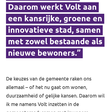
Daarom werkt Volt aan
Afdelingsbesturen
een kansrijke, groene en
Bestuur Haag- en Rijnland
innovatieve stad, samen
Bestuur Rotterdam Zuid-Holland Zuid
met zowel bestaande als
nieuwe bewoners.”
Vacatures
Vacatures Volt Zuid-Holland Zuid
De keuzes van de gemeente raken ons
allemaal – of het nu gaat om wonen,
duurzaamheid of gelijke kansen. Daarom wil
ik me namens Volt inzetten in de