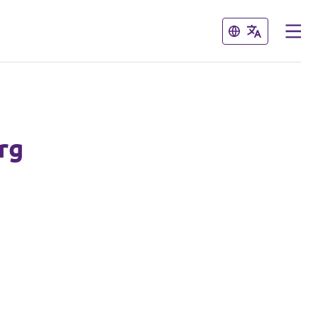
Sluiten
Sluiten
rg