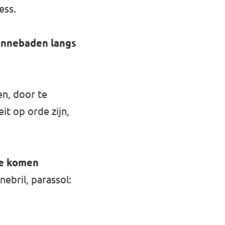
ess.
onnebaden langs
en, door te
it op orde zijn,
te komen
ebril, parassol: