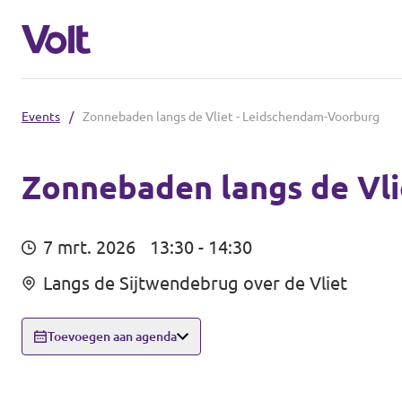
Events
/
Zonnebaden langs de Vliet - Leidschendam-Voorburg
Overzicht fracties en communities
Overzicht fracties en communities
Zonnebaden langs de Vl
Standpunten
Fracties
7 mrt. 2026
13:30 - 14:30
Over Volt
Langs de Sijtwendebrug over de Vliet
Zuid-Holland
Mensen
Delft
Toevoegen aan agenda
Rotterdam
Nieuws