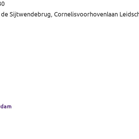
30
de Sijtwendebrug, Cornelisvoorhovenlaan Leids
rdam