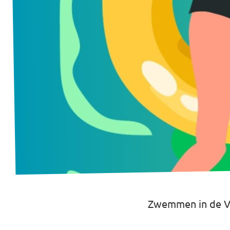
Afdelingsbesturen
Bestuur Haag- en Rijnland
Bestuur Rotterdam Zuid-Holland Zuid
Vacatures
Vacatures Volt Zuid-Holland Zuid
Zwemmen in de Vl