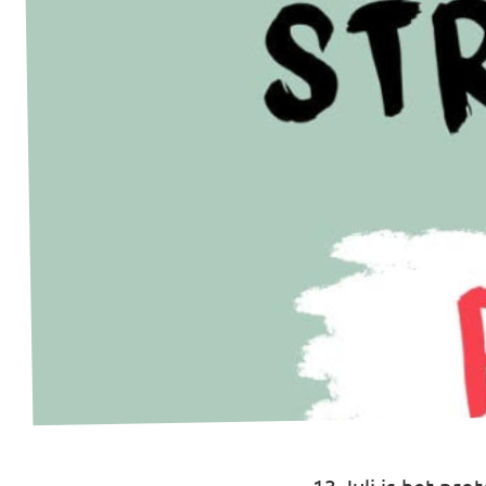
Afdelingsbesturen
Bestuur Haag- en Rijnland
Bestuur Rotterdam Zuid-Holland Zuid
Vacatures
Vacatures Volt Zuid-Holland Zuid