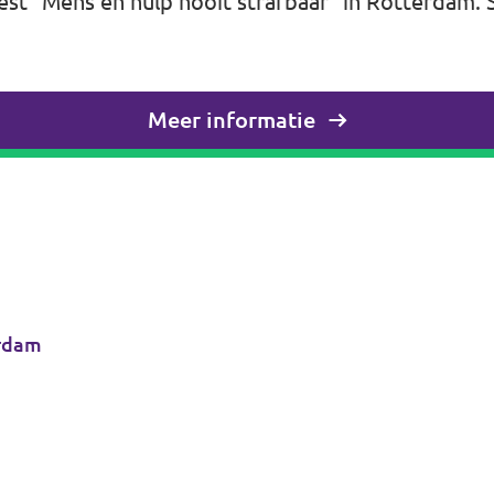
test "Mens en hulp nooit strafbaar" in Rotterdam. Sl
Meer informatie
rdam