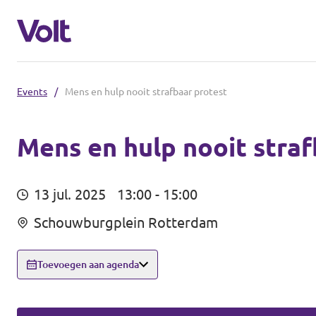
Events
/
Mens en hulp nooit strafbaar protest
Overzicht fracties en communities
Overzicht fracties en communities
Mens en hulp nooit straf
Standpunten
Fracties
13 jul. 2025
13:00 - 15:00
Over Volt
Schouwburgplein Rotterdam
Zuid-Holland
Mensen
Delft
Toevoegen aan agenda
Rotterdam
Nieuws