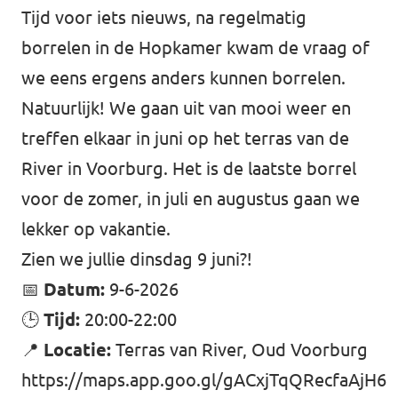
Tijd voor iets nieuws, na regelmatig
Afdelingsbesturen
borrelen in de Hopkamer kwam de vraag of
we eens ergens anders kunnen borrelen.
Bestuur Haag- en Rijnland
Natuurlijk! We gaan uit van mooi weer en
Bestuur Rotterdam Zuid-Holland Zuid
treffen elkaar in juni op het terras van de
River in Voorburg. Het is de laatste borrel
Vacatures
voor de zomer, in juli en augustus gaan we
lekker op vakantie.
Vacatures Volt Zuid-Holland Zuid
Zien we jullie dinsdag 9 juni?!
📅
Datum:
9-6-2026
🕒
Tijd:
20:00-22:00
📍
Locatie:
Terras van River, Oud Voorburg
https://maps.app.goo.gl/gACxjTqQRecfaAjH6