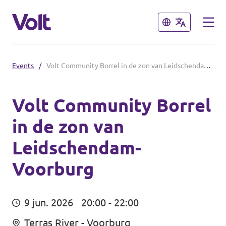
Sluiten
Sluiten
Events
/
Volt Community Borrel in de zon van Leidschendam-Voorburg
Overzicht fracties en communities
Overzicht fracties en communities
Volt Community Borrel
in de zon van
Standpunten
Fracties
Leidschendam-
Over Volt
Zuid-Holland
Voorburg
Mensen
Delft
9 jun. 2026
20:00 - 22:00
Rotterdam
Nieuws
Terras River - Voorburg