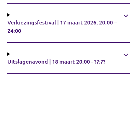
Agenda
Communities
Verkiezingsfestival | 17 maart 2026, 20:00 –
Delft
24:00
Den Haag
Gouda
Uitslagenavond | 18 maart 20:00 - ??:??
Leiden
Leidschendam-Voorburg
Rotterdam
Wassenaar
Lansingerland