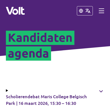
Sluiten
Sluiten
Kandidaten
Overzicht fracties en communities
Overzicht fracties en communities
agenda
Standpunten
Fracties
Over Volt
Zuid-Holland
Mensen
Delft
Scholierendebat Maris College Belgisch
Rotterdam
Park | 16 maart 2026, 15:30 – 16:30
Nieuws