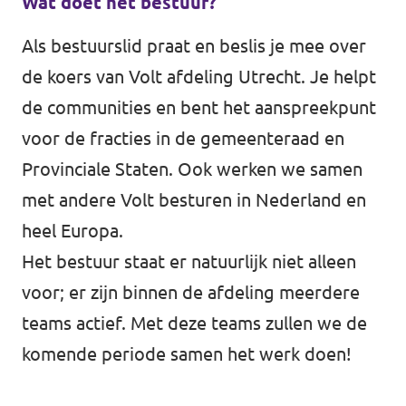
Wat doet het bestuur?
Volt Houten
Agenda
Als bestuurslid praat en beslis je mee over
Volt Soest
de koers van Volt afdeling Utrecht. Je helpt
Volt Utrecht (Stad)
de communities en bent het aanspreekpunt
Vacatures
voor de fracties in de gemeenteraad en
Volt Woerden
Provinciale Staten. Ook werken we samen
Volt Amersfoort
Volt Zeist
met andere Volt besturen in Nederland en
Volt Baarn
heel Europa.
Volt Nederland
Het bestuur staat er natuurlijk niet alleen
Volt De Bilt
voor; er zijn binnen de afdeling meerdere
Volt Nederland
teams actief. Met deze teams zullen we de
Volt Houten
Regio's
komende periode samen het werk doen!
Volt Soest