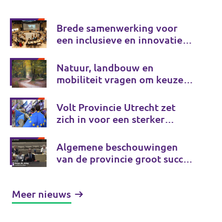
Brede samenwerking voor
een inclusieve en innovatieve
provincie
Natuur, landbouw en
mobiliteit vragen om keuzes
voor de lange termijn
Volt Provincie Utrecht zet
zich in voor een sterker
Europa, gewoon vanuit de
provincie
Algemene beschouwingen
van de provincie groot succes
voor Volt
Meer nieuws