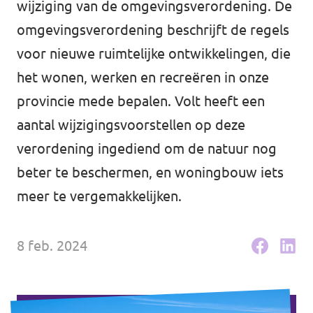
wijziging van de omgevingsverordening. De
Volt Houten
Agenda
omgevingsverordening beschrijft de regels
Volt Soest
voor nieuwe ruimtelijke ontwikkelingen, die
Volt Utrecht (Stad)
het wonen, werken en recreëren in onze
provincie mede bepalen. Volt heeft een
Vacatures
Volt Woerden
aantal wijzigingsvoorstellen op deze
Volt Amersfoort
Volt Zeist
verordening ingediend om de natuur nog
beter te beschermen, en woningbouw iets
Volt Baarn
Volt Nederland
meer te vergemakkelijken.
Volt De Bilt
Volt Nederland
8 feb. 2024
Volt Houten
Regio's
Volt Soest