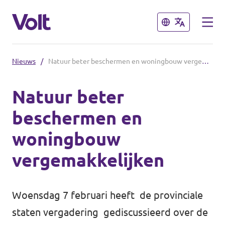
Sluiten
Sluiten
Nieuws
/
Natuur beter beschermen en woningbouw vergemakkelijken
De communities in de Provincie
Utrecht
Natuur beter
beschermen en
Volt Utrecht (Afdeling)
Standpunten
woningbouw
Volt Utrecht (Provincie)
Over Volt
vergemakkelijken
Volt Amersfoort
Mensen
Volt Baarn
Woensdag 7 februari heeft de provinciale
Volt De Bilt
staten vergadering gediscussieerd over de
Nieuws