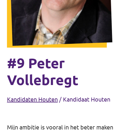
Volt Houten
Agenda
Volt Soest
Volt Utrecht (Stad)
Vacatures
Volt Woerden
Volt Amersfoort
Volt Zeist
#9 Peter
Volt Baarn
Vollebregt
Volt Nederland
Volt De Bilt
Volt Nederland
Kandidaten Houten
/
Kandidaat Houten
Volt Houten
Regio's
Volt Soest
Mijn ambitie is vooral in het beter maken