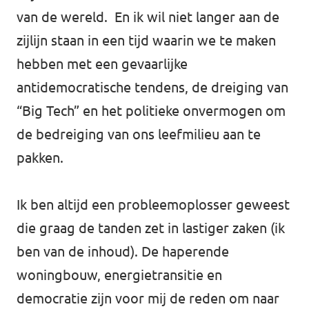
Volt Utrecht stad
van de wereld. En ik wil niet langer aan de
zijlijn staan in een tijd waarin we te maken
Volt Woerden
hebben met een gevaarlijke
antidemocratische tendens, de dreiging van
Volt Zeist
“Big Tech” en het politieke onvermogen om
de bedreiging van ons leefmilieu aan te
pakken.
Doe mee!
Ik ben altijd een probleemoplosser geweest
die graag de tanden zet in lastiger zaken (ik
ben van de inhoud). De haperende
woningbouw, energietransitie en
democratie zijn voor mij de reden om naar