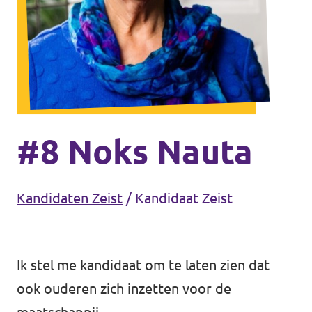
Volt Houten
Agenda
Volt Soest
Volt Utrecht (Stad)
Vacatures
Volt Woerden
Volt Amersfoort
Volt Zeist
#8 Noks Nauta
Volt Baarn
Volt Nederland
Kandidaten Zeist
/
Kandidaat Zeist
Volt De Bilt
Volt Nederland
Volt Houten
Regio's
Ik stel me kandidaat om te laten zien dat
ook ouderen zich inzetten voor de
Volt Soest