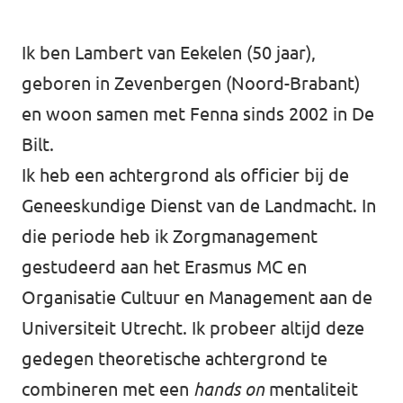
Volt Utrecht stad
Ik ben Lambert van Eekelen (50 jaar),
Volt Woerden
geboren in Zevenbergen (Noord-Brabant)
en woon samen met Fenna sinds 2002 in De
Volt Zeist
Bilt.
Ik heb een achtergrond als officier bij de
Geneeskundige Dienst van de Landmacht. In
Doe mee!
die periode heb ik Zorgmanagement
gestudeerd aan het Erasmus MC en
Organisatie Cultuur en Management aan de
Universiteit Utrecht. Ik probeer altijd deze
gedegen theoretische achtergrond te
combineren met een
hands on
mentaliteit