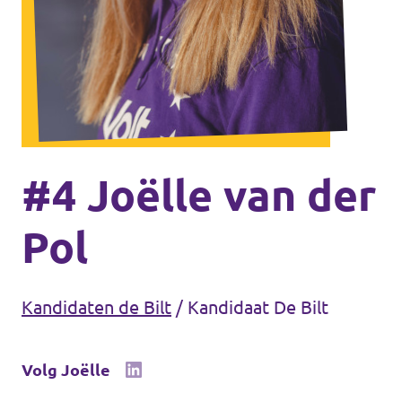
Volt Houten
Agenda
Volt Soest
Volt Utrecht (Stad)
Vacatures
Volt Woerden
Volt Amersfoort
Volt Zeist
#4 Joëlle van der
Volt Baarn
Pol
Volt Nederland
Volt De Bilt
Volt Nederland
Kandidaten de Bilt
/
Kandidaat De Bilt
Volt Houten
Regio's
Volg Joëlle
Volt Soest