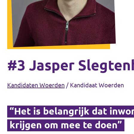
Volt Soest
Agenda
Volt Utrecht (Stad)
Volt Woerden
Vacatures
Volt Zeist
Volt Amersfoort
#3 Jasper Slegten
Volt Nederland
Volt Baarn
Kandidaten Woerden
/
Kandidaat Woerden
Volt Nederland
Volt De Bilt
Regio's
Volt Houten
“Het is belangrijk dat inwo
krijgen om mee te doen”
Volt Soest