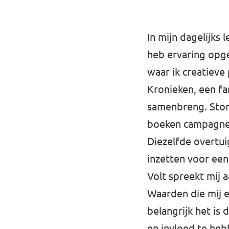
Volt Utrecht stad
In mijn dagelijks 
Volt Woerden
heb ervaring opged
Volt Zeist
waar ik creatieve
Kronieken, een fa
samenbreng. Story
boeken campagnes 
Doe mee!
Diezelfde overtui
inzetten voor ee
Volt spreekt mij 
Waarden die mij e
belangrijk het is
en invloed te heb