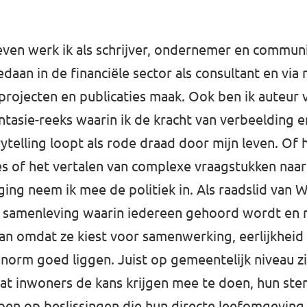
leven werk ik als schrijver, ondernemer en communic
aan in de financiële sector als consultant en via m
 projecten en publicaties maak. Ook ben ik auteur 
ntasie-reeks waarin ik de kracht van verbeelding e
telling loopt als rode draad door mijn leven. Of 
of het vertalen van complexe vraagstukken naar b
ging neem ik mee de politiek in. Als raadslid van W
n samenleving waarin iedereen gehoord wordt en 
aan omdat ze kiest voor samenwerking, eerlijkheid
norm goed liggen. Juist op gemeentelijk niveau zi
 dat inwoners de kans krijgen mee te doen, hun ste
ben op beslissingen die hun directe leefomgeving 