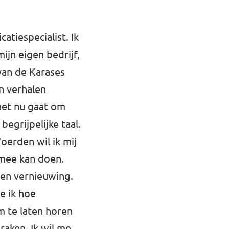
atiespecialist. Ik
ijn eigen bedrijf,
van de Karases
n verhalen
het nu gaat om
egrijpelijke taal.
oerden wil ik mij
mee kan doen.
 en vernieuwing.
e ik hoe
m te laten horen
raken. Ik wil me