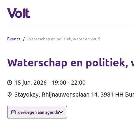
Events
/
Waterschap en politiek, water en vuur?
De communities in de Provincie Utre
Volt Utrecht (Afdeling)
Waterschap en politiek, 
Standpunten
Volt Utrecht (Provincie)
15 jun. 2026
19:00 - 22:00
Volt Amersfoort
Over Volt
Stayokay, Rhijnauwenselaan 14, 3981 HH Bu
Volt Baarn
Mensen
Toevoegen aan agenda
Volt De Bilt
Nieuws
Volt Houten