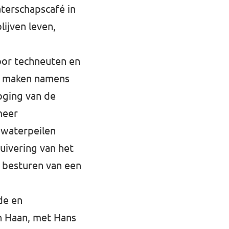
terschapscafé in
lijven leven,
voor techneuten en
te maken namens
oging van de
meer
 waterpeilen
uivering van het
t besturen van een
de en
n Haan, met Hans