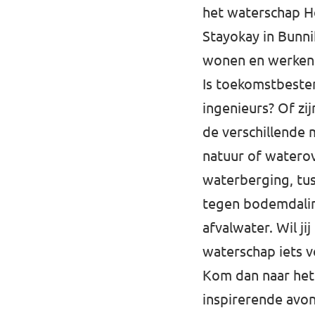
het waterschap H
Stayokay in Bunni
wonen en werken i
Is toekomstbesten
ingenieurs? Of zi
de verschillende
natuur of watero
waterberging, tu
tegen bodemdaling
afvalwater. Wil j
waterschap iets v
Kom dan naar he
inspirerende avon