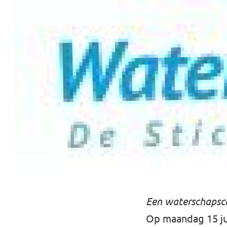
Volt Utrecht stad
Volt Woerden
Volt Zeist
Doe mee!
Een waterschapsca
Op maandag 15 ju