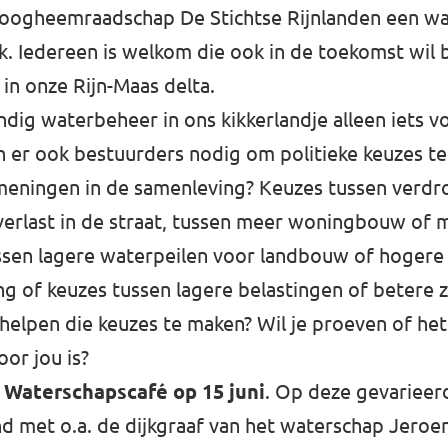
oogheemraadschap De Stichtse Rijnlanden een wa
k. Iedereen is welkom die ook in de toekomst wil b
n onze Rijn-Maas delta.
dig waterbeheer in ons kikkerlandje alleen iets 
jn er ook bestuurders nodig om politieke keuzes 
 meningen in de samenleving? Keuzes tussen verdr
verlast in de straat, tussen meer woningbouw of 
ssen lagere waterpeilen voor landbouw of hogere
 of keuzes tussen lagere belastingen of betere z
ij helpen die keuzes te maken? Wil je proeven of he
oor jou is?
t
Waterschapscafé op 15 juni
. Op deze gevarieer
d met o.a. de dijkgraaf van het waterschap Jeroe