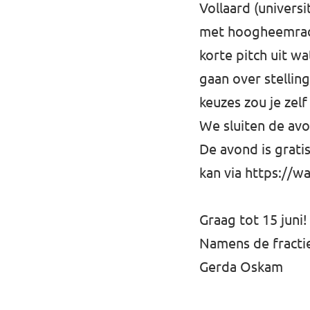
Vollaard (univers
met hoogheemrade
korte pitch uit w
gaan over stellin
keuzes zou je zel
We sluiten de avo
De avond is gratis
kan via
https://wa
Graag tot 15 juni!
Namens de fracti
Gerda Oskam