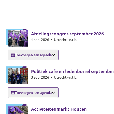
Afdelingscongres september 2026
1 sep. 2026
•
Utrecht - n.t.b.
Toevoegen aan agenda
Politiek cafe en ledenborrel septembe
3 sep. 2026
•
Utrecht - n.t.b.
Toevoegen aan agenda
Activiteitenmarkt Houten