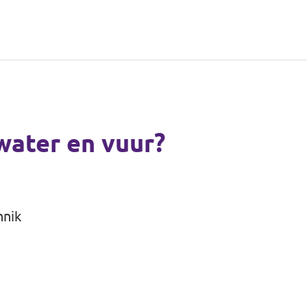
cht
water en vuur?
nnik