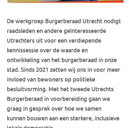
Volt Utrecht stad
De werkgroep Burgerberaad Utrecht nodigt
Volt Woerden
raadsleden en andere geïnteresseerde
Volt Zeist
Utrechters uit voor een verdiepende
kennissessie over de waarde en
ontwikkeling van het burgerberaad in onze
stad. Sinds 2021 zetten wij ons in voor meer
Doe mee!
invloed van bewoners op politieke
besluitvorming. Met het tweede Utrechts
Burgerberaad in voorbereiding gaan we
graag in gesprek over hoe we samen
kunnen bouwen aan een sterkere, inclusieve
lokale democratie.