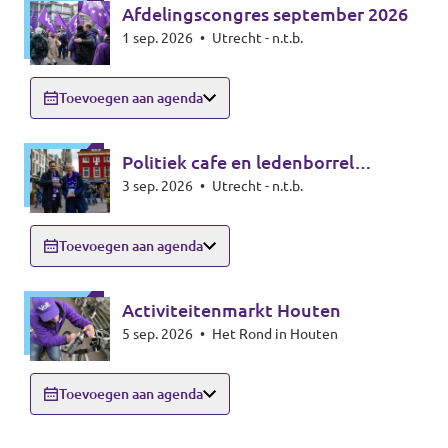
Afdelingscongres september 2026
1 sep. 2026
•
Utrecht - n.t.b.
Toevoegen aan agenda
Politiek cafe en ledenborrel
3 sep. 2026
•
Utrecht - n.t.b.
september
Toevoegen aan agenda
Activiteitenmarkt Houten
5 sep. 2026
•
Het Rond in Houten
Toevoegen aan agenda