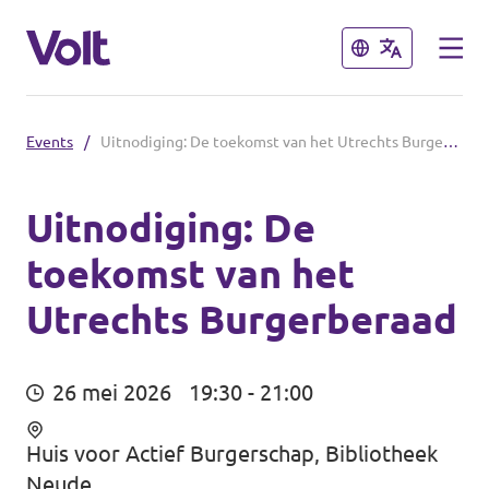
Sluiten
Sluiten
Events
/
Uitnodiging: De toekomst van het Utrechts Burgerberaad
De communities in de Provincie
Utrecht
Uitnodiging: De
Volt Utrecht (Afdeling)
toekomst van het
Standpunten
Volt Utrecht (Provincie)
Utrechts Burgerberaad
Over Volt
Volt Amersfoort
Mensen
26 mei 2026
19:30 - 21:00
Volt Baarn
Huis voor Actief Burgerschap, Bibliotheek
Volt De Bilt
Nieuws
Neude