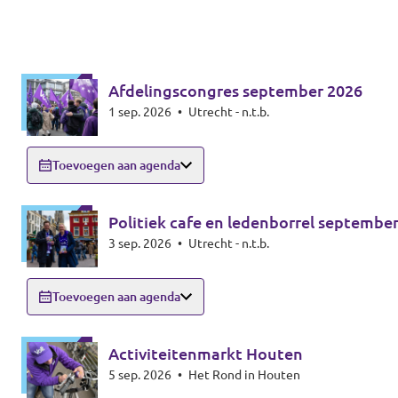
Afdelingscongres september 2026
1 sep. 2026
•
Utrecht - n.t.b.
Toevoegen aan agenda
Politiek cafe en ledenborrel septembe
3 sep. 2026
•
Utrecht - n.t.b.
Toevoegen aan agenda
Activiteitenmarkt Houten
5 sep. 2026
•
Het Rond in Houten