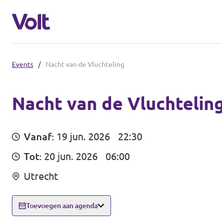
Events
/
Nacht van de Vluchteling
De communities in de Provincie Utre
Volt Utrecht (Afdeling)
Nacht van de Vluchtelin
Standpunten
Volt Utrecht (Provincie)
Vanaf:
19 jun. 2026
22:30
Volt Amersfoort
Over Volt
Tot:
20 jun. 2026
06:00
Volt Baarn
Mensen
Utrecht
Volt De Bilt
Toevoegen aan agenda
Nieuws
Volt Houten