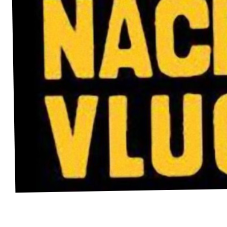
Volt Utrecht stad
Volt Woerden
Volt Zeist
Doe mee!