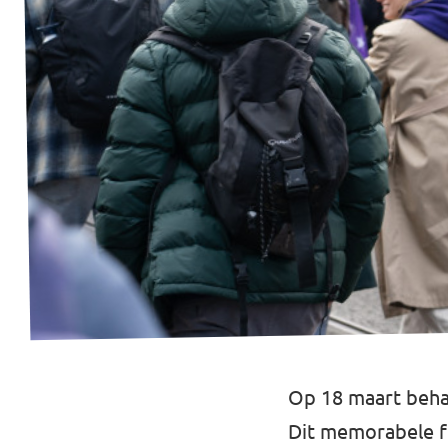
Volt Utrecht stad
Volt Woerden
Volt Zeist
Doe mee!
Op 18 maart behaa
Dit memorabele fei