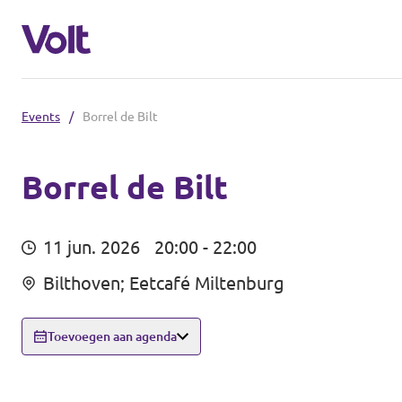
Events
/
Borrel de Bilt
De communities in de Provincie Utre
Volt Utrecht (Afdeling)
Borrel de Bilt
Standpunten
Volt Utrecht (Provincie)
11 jun. 2026
20:00 - 22:00
Volt Amersfoort
Over Volt
Bilthoven; Eetcafé Miltenburg
Volt Baarn
Mensen
Toevoegen aan agenda
Volt De Bilt
Nieuws
Volt Houten