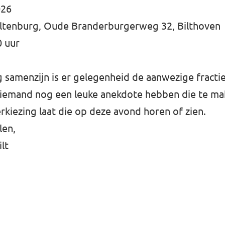
026
Miltenburg, Oude Branderburgerweg 32, Bilthoven
0 uur
g samenzijn is er gelegenheid de aanwezige fracti
t iemand nog een leuke anekdote hebben die te ma
iezing laat die op deze avond horen of zien.
len,
ilt