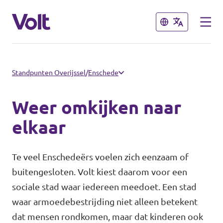
Sluiten
Sluiten
Communities
Standpunten Overijssel
/
Enschede
Volt Almelo
Weer omkijken naar
Standpunten
Volt Deventer
elkaar
Volt Enschede
Over Volt
Te veel Enschedeërs voelen zich eenzaam of
Volt Hengelo
buitengesloten. Volt kiest daarom voor een
Mensen
sociale stad waar iedereen meedoet. Een stad
Volt Zwolle
waar armoedebestrijding niet alleen betekent
Nieuws
dat mensen rondkomen, maar dat kinderen ook